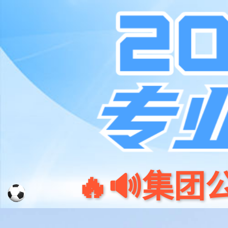
游艇会yth0008·(中国区)
快速封装
苏州游艇会电子科技有限公司
游艇会yth0008
游艇会yth0008
设备展示