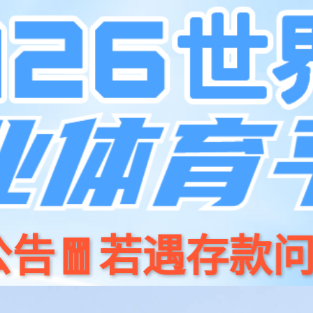
有限公司官网
关于我们
芯片封装
设备展示
新闻