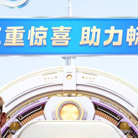
们
新闻中心
芯片封装
公司新闻
减薄、晶圆切割
行业新闻
BGA封装
QFN/DFN封装
SOP8封装
SOT封装
TO封装
COB封装
陶瓷管壳封装
芯片测试