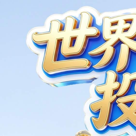
划片机
固晶机
FIB
首